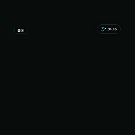
1:34:45
美国
寒锋回响
不靠Jump scare吓人，靠「你突然发现日常规则失
效」吓人。寒锋回响把不安种进最普通的通勤与电梯
里。
美国
地区
全度妍 / 黄渤 / 胡歌 等
主演
悬疑
·
2022
·
综艺
5.5千
2千
3年前
最新