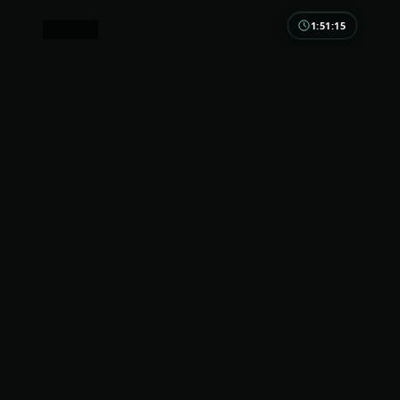
1:51:15
中国香港
断桥档案
轻喜剧的糖衣里裹着现实的玻璃渣。断桥档案适合下
饭，但别指望全程无痛；中国香港市井气息非常足。
中国香港
地区
段奕宏 / 刘亦菲 / 木村拓哉
主演
冒险
·
2022
·
电视剧
3.7万
2.7千
4年前
最新