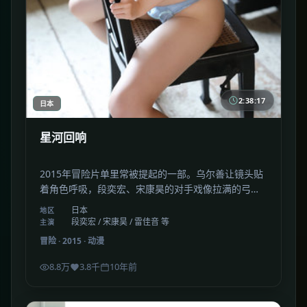
2:38:17
日本
星河回响
2015年冒险片单里常被提起的一部。乌尔善让镜头贴
着角色呼吸，段奕宏、宋康昊的对手戏像拉满的弓弦
——松手那一刻，全场安静。
日本
地区
段奕宏 / 宋康昊 / 雷佳音 等
主演
冒险
·
2015
·
动漫
8.8万
3.8千
10年前