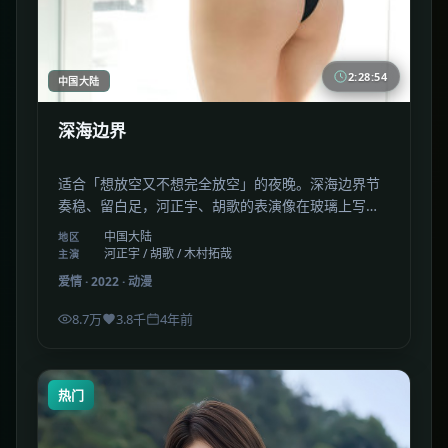
2:28:54
中国大陆
深海边界
适合「想放空又不想完全放空」的夜晚。深海边界节
奏稳、留白足，河正宇、胡歌的表演像在玻璃上写字
——清晰，又易碎。
中国大陆
地区
河正宇 / 胡歌 / 木村拓哉
主演
爱情
·
2022
·
动漫
8.7万
3.8千
4年前
热门