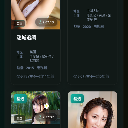
中国大陆
地区
段奕宏 / 黄渤 / 宋
主演
康昊 等
2:07:13
英国
战争
·
2020
·
电视剧
迷城追缉
英国
地区
全度妍 / 梁朝伟 /
主演
赵丽颖
动漫
·
2015
·
电视剧
9.7万
4千
11年前
9.6万
4千
5年前
精选
精选
2:37:37
英国