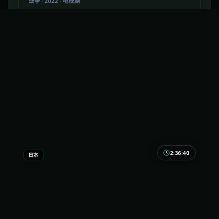
战争
·
2022
·
电视剧
1.2万
2.1千
4年前
最新
2:36:40
日本
暗夜追缉
有人说它太「作者」，有人说它太「商业」——其实
它只是林超贤把两者拧成一股绳。动作完成度很高。