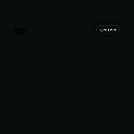
1:33:19
美国
南港边界
像一封迟到的信：南港边界不急着解释，只把人物放
在2024年的空气里慢慢发酵；悬疑爱好者会懂那种
「慢」的奢侈。
美国
地区
木村拓哉 / 刘亦菲 / 役所广司
主演
悬疑
·
2024
·
动漫
5.5万
3.1千
1年前
最新