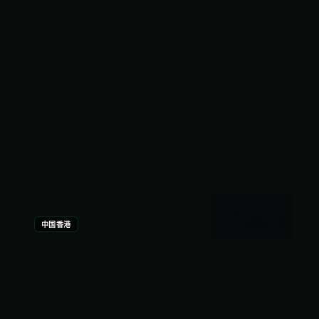
2.9万
2.5千
2年前
最新
2:05:08
中国香港
长夜档案
彩蛋别急着走，但就算错过也不影响主线——长夜档
案真正想说的是：有些答案不在画面里，在你走出影