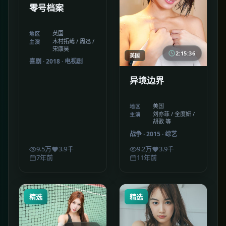
零号档案
英国
地区
木村拓哉 / 周迅 /
主演
宋康昊
2:15:36
美国
喜剧
·
2018
·
电视剧
异境边界
美国
地区
刘亦菲 / 全度妍 /
主演
胡歌 等
战争
·
2015
·
综艺
9.5万
3.9千
9.2万
3.9千
7年前
11年前
精选
精选