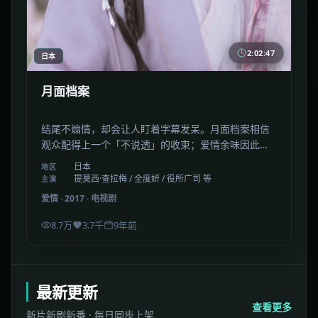
2:02:47
日本
月面档案
结尾不煽情，却会让人盯着字幕发呆。月面档案相信
观众配得上一个「不说透」的收束；爱情余味因此更
久。
日本
地区
提莫西·查拉梅 / 全度妍 / 役所广司 等
主演
爱情
·
2017
·
电视剧
8.7万
3.7千
9年前
最新更新
查看更多
新片新剧新番 · 每日同步上架