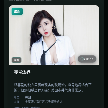
最新
2:03:16
美国
零号边界
轻喜剧的糖衣里裹着现实的玻璃渣。零号边界适合下
饭，但别指望全程无痛；美国市井气息非常足。
美国
地区
全度妍 / 雷佳音 / 玛格特·罗比
主演