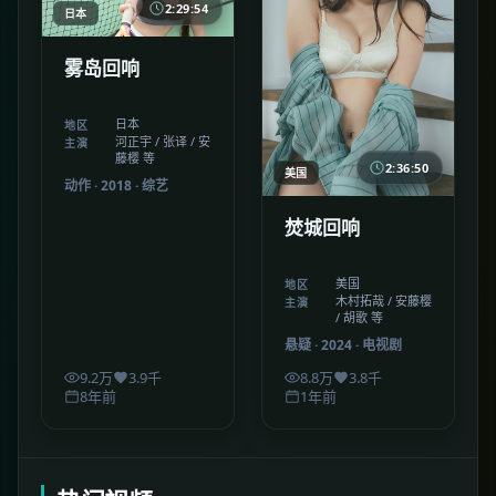
2:29:54
日本
雾岛回响
日本
地区
河正宇 / 张译 / 安
主演
藤樱 等
2:36:50
美国
动作
·
2018
·
综艺
焚城回响
美国
地区
木村拓哉 / 安藤樱
主演
/ 胡歌 等
悬疑
·
2024
·
电视剧
9.2万
3.9千
8.8万
3.8千
8年前
1年前