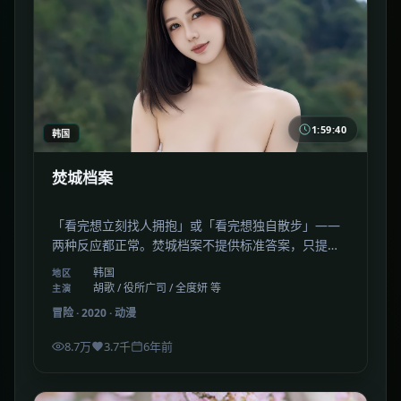
1:59:40
韩国
焚城档案
「看完想立刻找人拥抱」或「看完想独自散步」——
两种反应都正常。焚城档案不提供标准答案，只提供
情绪余震。
韩国
地区
胡歌 / 役所广司 / 全度妍 等
主演
冒险
·
2020
·
动漫
8.7万
3.7千
6年前