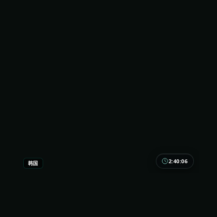
2:40:06
韩国
白昼档案
影像风格偏冷，叙事却内热。白昼档案像冬夜里的炭